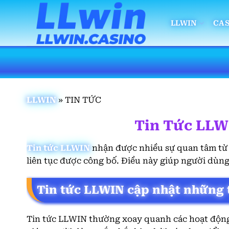
Bỏ
qua
LLWIN
CA
nội
dung
LLWIN
»
TIN TỨC
Tin Tức LLW
Tin tức LLWIN
nhận được nhiều sự quan tâm từ 
liên tục được công bố. Điều này giúp người dùn
Tin tức LLWIN cập nhật những t
Tin tức LLWIN thường xoay quanh các hoạt động 