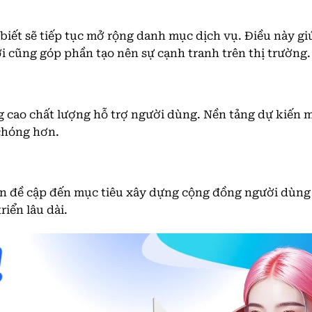
 biết sẽ tiếp tục mở rộng danh mục dịch vụ. Điều này 
 cũng góp phần tạo nên sự cạnh tranh trên thị trường.
cao chất lượng hỗ trợ người dùng. Nền tảng dự kiến mở
 chóng hơn.
còn đề cập đến mục tiêu xây dựng cộng đồng người dùn
riển lâu dài.