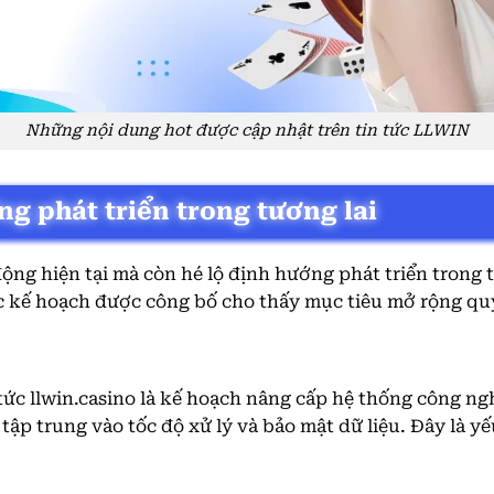
Những nội dung hot được cập nhật trên tin tức LLWIN
ng phát triển trong tương lai
g hiện tại mà còn hé lộ định hướng phát triển trong t
ác kế hoạch được công bố cho thấy mục tiêu mở rộng q
ức llwin.casino là kế hoạch nâng cấp hệ thống công ngh
ập trung vào tốc độ xử lý và bảo mật dữ liệu. Đây là y