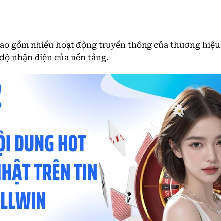
 bao gồm nhiều hoạt động truyền thông của thương hiệu
độ nhận diện của nền tảng.