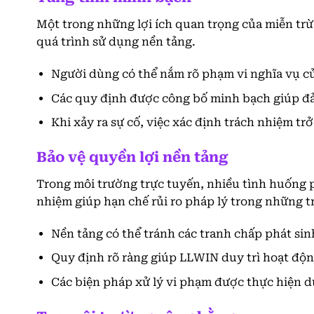
Một trong những lợi ích quan trọng của miễn trừ
quá trình sử dụng nền tảng.
Người dùng có thể nắm rõ phạm vi nghĩa vụ củ
Các quy định được công bố minh bạch giúp đả
Khi xảy ra sự cố, việc xác định trách nhiệm t
Bảo vệ quyền lợi nền tảng
Trong môi trường trực tuyến, nhiều tình huống p
nhiệm giúp hạn chế rủi ro pháp lý trong những 
Nền tảng có thể tránh các tranh chấp phát si
Quy định rõ ràng giúp LLWIN duy trì hoạt độn
Các biện pháp xử lý vi phạm được thực hiện d