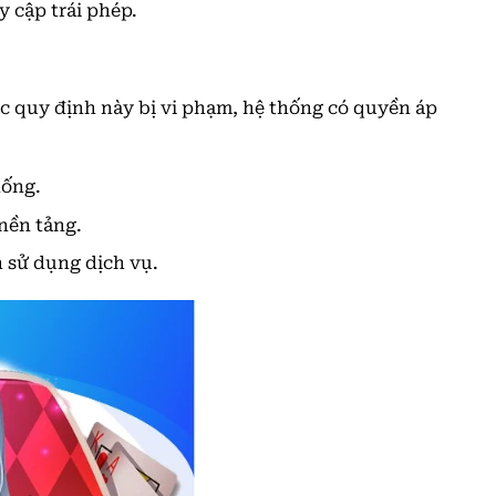
 cập trái phép.
c quy định này bị vi phạm, hệ thống có quyền áp
hống.
nền tảng.
n sử dụng dịch vụ.