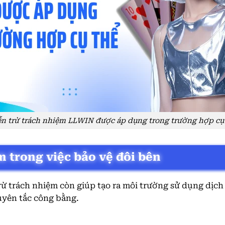
n trừ trách nhiệm LLWIN được áp dụng trong trường hợp cụ
m trong việc bảo vệ đôi bên
trừ trách nhiệm còn giúp tạo ra môi trường sử dụng dịc
guyên tắc công bằng.