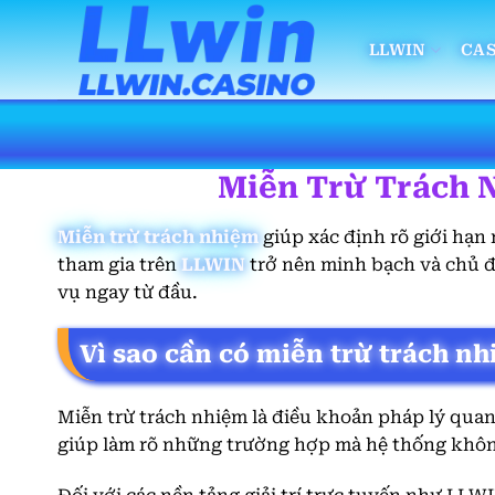
Bỏ
qua
LLWIN
CA
nội
dung
Miễn Trừ Trách 
Miễn trừ trách nhiệm
giúp xác định rõ giới hạn 
tham gia trên
LLWIN
trở nên minh bạch và chủ đ
vụ ngay từ đầu.
Vì sao cần có miễn trừ trách n
Miễn trừ trách nhiệm là điều khoản pháp lý quan
giúp làm rõ những trường hợp mà hệ thống không 