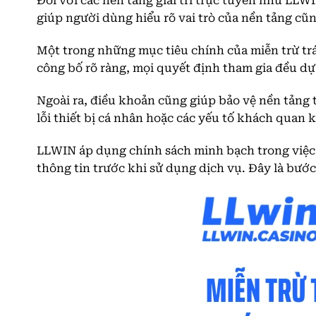
Đối với các nền tảng giải trí trực tuyến như LLW
giúp người dùng hiểu rõ vai trò của nền tảng cũ
Một trong những mục tiêu chính của miễn trừ trá
công bố rõ ràng, mọi quyết định tham gia đều dự
Ngoài ra, điều khoản cũng giúp bảo vệ nền tảng
lỗi thiết bị cá nhân hoặc các yếu tố khách quan 
LLWIN áp dụng chính sách minh bạch trong việc
thông tin trước khi sử dụng dịch vụ. Đây là bướ