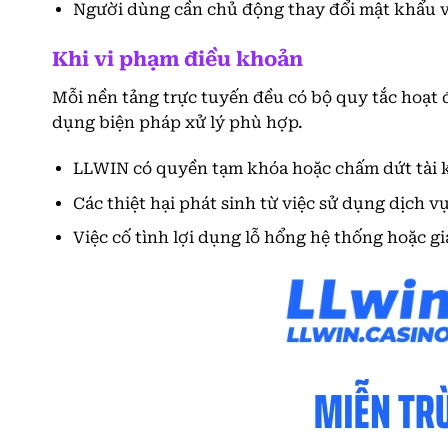
Người dùng cần chủ động thay đổi mật khẩu và 
Khi vi phạm điều khoản
Mỗi nền tảng trực tuyến đều có bộ quy tắc hoạt
dụng biện pháp xử lý phù hợp.
LLWIN có quyền tạm khóa hoặc chấm dứt tài k
Các thiệt hại phát sinh từ việc sử dụng dịch 
Việc cố tình lợi dụng lỗ hổng hệ thống hoặc g