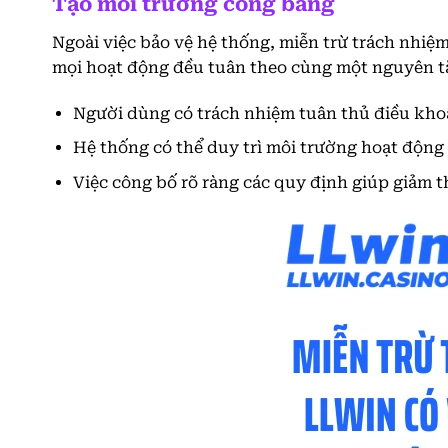
Tạo môi trường công bằng
Ngoài việc bảo vệ hệ thống, miễn trừ trách nhiệ
mọi hoạt động đều tuân theo cùng một nguyên t
Người dùng có trách nhiệm tuân thủ điều kho
Hệ thống có thể duy trì môi trường hoạt động 
Việc công bố rõ ràng các quy định giúp giảm t