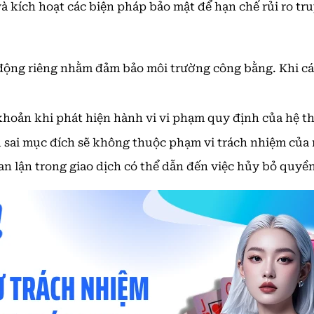
kích hoạt các biện pháp bảo mật để hạn chế rủi ro truy
 động riêng nhằm đảm bảo môi trường công bằng. Khi cá
hoản khi phát hiện hành vi vi phạm quy định của hệ t
vụ sai mục đích sẽ không thuộc phạm vi trách nhiệm của 
ian lận trong giao dịch có thể dẫn đến việc hủy bỏ quyề