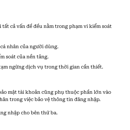
i tất cả vấn đề đều nằm trong phạm vi kiểm soát
ị cá nhân của người dùng.
m soát của nền tảng.
ạm ngừng dịch vụ trong thời gian cần thiết.
 bảo mật tài khoản cũng phụ thuộc phần lớn vào
hân trong việc bảo vệ thông tin đăng nhập.
ăng nhập cho bên thứ ba.