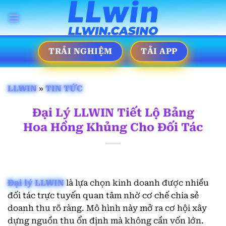
Bỏ
qua
nội
dung
TRẢI NGHIỆM
TẢI APP
LLWIN
»
TIN TỨC
Đại Lý LLWIN Tiết Lộ Bảng
Hoa Hồng Khủng Cho Đối Tác
Đại lý LLWIN
là lựa chọn kinh doanh được nhiều
đối tác trực tuyến quan tâm nhờ cơ chế chia sẻ
doanh thu rõ ràng. Mô hình này mở ra cơ hội xây
dựng nguồn thu ổn định mà không cần vốn lớn.