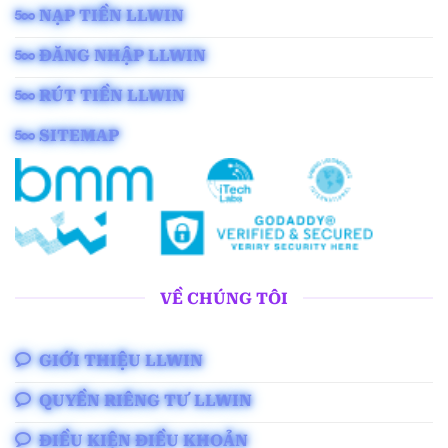
NẠP TIỀN LLWIN
ĐĂNG NHẬP LLWIN
RÚT TIỀN LLWIN
SITEMAP
VỀ CHÚNG TÔI
GIỚI THIỆU LLWIN
QUYỀN RIÊNG TƯ LLWIN
ĐIỀU KIỆN ĐIỀU KHOẢN