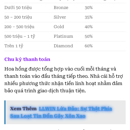
Dưới 50 triệu
Bronze
30%
50 – 200 triệu
Silver
35%
200 – 500 triệu
Gold
40%
500 triệu – 1 tỷ
Platinum
50%
Trên 1 tỷ
Diamond
60%
Chu kỳ thanh toán
Hoa hồng được tổng hợp vào cuối mỗi tháng và
thanh toán vào đầu tháng tiếp theo. Nhà cái hỗ trợ
nhiều phương thức nhận tiền linh hoạt nhằm đảm
bảo quá trình giao dịch thuận tiện.
Xem Thêm
LLWIN Lừa Đảo: Sự Thật Phía
Sau Loạt Tin Đồn Gây Xôn Xao