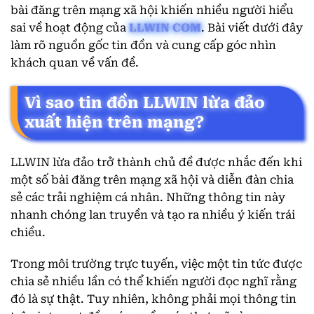
bài đăng trên mạng xã hội khiến nhiều người hiểu
sai về hoạt động của
LLWIN COM
. Bài viết dưới đây
làm rõ nguồn gốc tin đồn và cung cấp góc nhìn
khách quan về vấn đề.
Vì sao tin đồn LLWIN lừa đảo
xuất hiện trên mạng?
LLWIN lừa đảo trở thành chủ đề được nhắc đến khi
một số bài đăng trên mạng xã hội và diễn đàn chia
sẻ các trải nghiệm cá nhân. Những thông tin này
nhanh chóng lan truyền và tạo ra nhiều ý kiến trái
chiều.
Trong môi trường trực tuyến, việc một tin tức được
chia sẻ nhiều lần có thể khiến người đọc nghĩ rằng
đó là sự thật. Tuy nhiên, không phải mọi thông tin