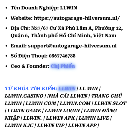
Tên Doanh Nghiệp: LLWIN
Website: https://autogarage-hilversum.nl/
Địa Chỉ: N37/67 Cư Xá Phú Lâm A, Phường 12,
Quận 6, Thành phố Hồ Chí Minh, Việt Nam
Email:
support@autogarage-hilversum.nl
Số Điện Thoại: 0867746788
Ceo & Founder:
Chị Phiến
TỪ KHÓA TÌM KIẾM:
LLWIN
| LL WIN |
LLWIN.CASINO | NHÀ CÁI LLWIN | TRANG CHỦ
LLWIN | LLWIN COM | LLWIN.COM | LLWIN SLOT
| LLWIN GAME | LLWIN LOGIN | LLWIN ĐĂNG
NHẬP | LLWIN. | LLWIN APK | LLWIN LIVE |
LLWIN KJC | LLWIN VIP | LLWIN APP |