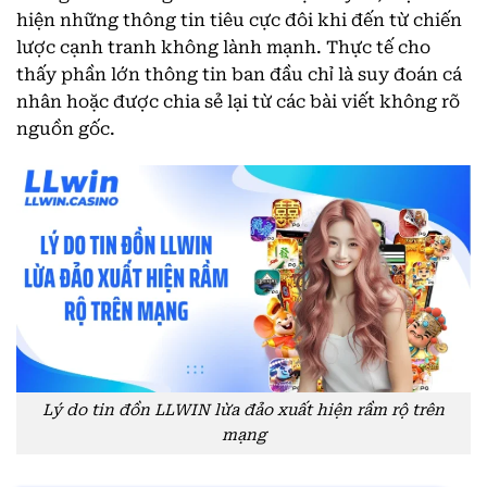
hiện những thông tin tiêu cực đôi khi đến từ chiến
lược cạnh tranh không lành mạnh. Thực tế cho
thấy phần lớn thông tin ban đầu chỉ là suy đoán cá
nhân hoặc được chia sẻ lại từ các bài viết không rõ
nguồn gốc.
Lý do tin đồn LLWIN lừa đảo xuất hiện rầm rộ trên
mạng