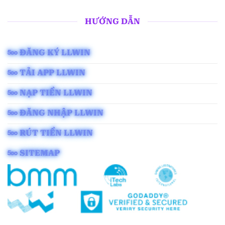
HƯỚNG DẪN
ĐĂNG KÝ LLWIN
TẢI APP LLWIN
NẠP TIỀN LLWIN
ĐĂNG NHẬP LLWIN
RÚT TIỀN LLWIN
SITEMAP