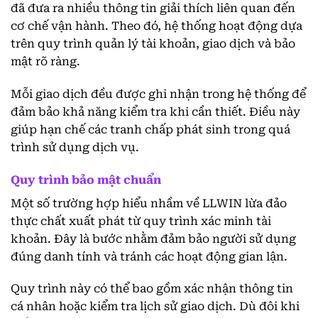
đã đưa ra nhiều thông tin giải thích liên quan đến
cơ chế vận hành. Theo đó, hệ thống hoạt động dựa
trên quy trình quản lý tài khoản, giao dịch và bảo
mật rõ ràng.
Mỗi giao dịch đều được ghi nhận trong hệ thống để
đảm bảo khả năng kiểm tra khi cần thiết. Điều này
giúp hạn chế các tranh chấp phát sinh trong quá
trình sử dụng dịch vụ.
Quy trình bảo mật chuẩn
Một số trường hợp hiểu nhầm về LLWIN lừa đảo
thực chất xuất phát từ quy trình xác minh tài
khoản. Đây là bước nhằm đảm bảo người sử dụng
đúng danh tính và tránh các hoạt động gian lận.
Quy trình này có thể bao gồm xác nhận thông tin
cá nhân hoặc kiểm tra lịch sử giao dịch. Dù đôi khi