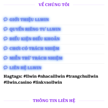
VỀ CHÚNG TÔI
GIỚI THIỆU LLWIN
QUYỀN RIÊNG TƯ LLWIN
ĐIỀU KIỆN ĐIỀU KHOẢN
CHƠI CÓ TRÁCH NHIỆM
MIỄN TRỪ TRÁCH NHIỆM
LIÊN HỆ LLWIN
Hagtags: #llwin #nhacaillwin #trangchullwin
#llwin.casino #linkvaollwin
THÔNG TIN LIÊN HỆ