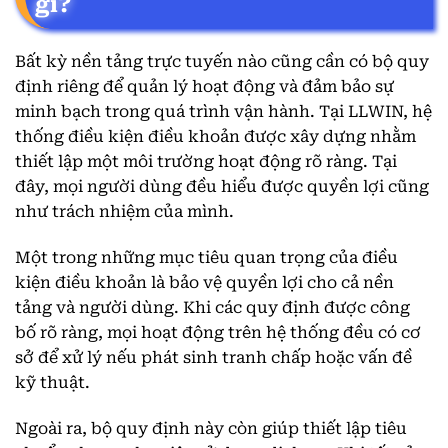
gì?
Bất kỳ nền tảng trực tuyến nào cũng cần có bộ quy
định riêng để quản lý hoạt động và đảm bảo sự
minh bạch trong quá trình vận hành. Tại LLWIN, hệ
thống điều kiện điều khoản được xây dựng nhằm
thiết lập một môi trường hoạt động rõ ràng. Tại
đây, mọi người dùng đều hiểu được quyền lợi cũng
như trách nhiệm của mình.
Một trong những mục tiêu quan trọng của điều
kiện điều khoản là bảo vệ quyền lợi cho cả nền
tảng và người dùng. Khi các quy định được công
bố rõ ràng, mọi hoạt động trên hệ thống đều có cơ
sở để xử lý nếu phát sinh tranh chấp hoặc vấn đề
kỹ thuật.
Ngoài ra, bộ quy định này còn giúp thiết lập tiêu