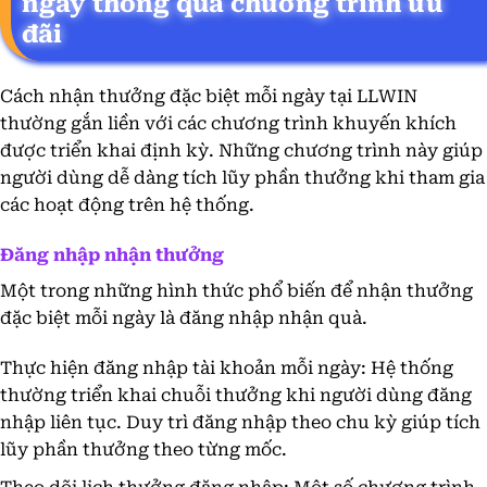
ngày thông qua chương trình ưu
đãi
Cách nhận thưởng đặc biệt mỗi ngày tại LLWIN
thường gắn liền với các chương trình khuyến khích
được triển khai định kỳ. Những chương trình này giúp
người dùng dễ dàng tích lũy phần thưởng khi tham gia
các hoạt động trên hệ thống.
Đăng nhập nhận thưởng
Một trong những hình thức phổ biến để nhận thưởng
đặc biệt mỗi ngày là đăng nhập nhận quà.
Thực hiện đăng nhập tài khoản mỗi ngày: Hệ thống
thường triển khai chuỗi thưởng khi người dùng đăng
nhập liên tục. Duy trì đăng nhập theo chu kỳ giúp tích
lũy phần thưởng theo từng mốc.