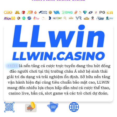
LLWIN
là nền tảng cá cược trực tuyến đang thu hút đông
đảo người chơi tại thị trường châu Á nhờ hệ sinh thái
giải trí đa dạng và trải nghiệm ổn định. Sở hữu nền tảng
vận hành hiện đại cùng tiêu chuẩn bảo mật cao, LLWIN
mang đến nhiều lựa chọn hấp dẫn như cá cược thể thao,
casino live, bắn cá, slot game và các trò chơi dự đoán.