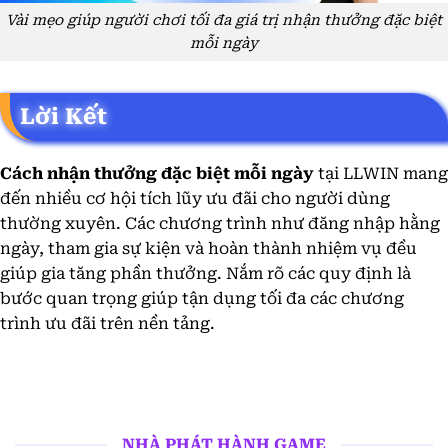
Vài mẹo giúp người chơi tối đa giá trị nhận thưởng đặc biệt
mỗi ngày
Lời Kết
Cách nhận thưởng đặc biệt mỗi ngày
tại LLWIN mang
đến nhiều cơ hội tích lũy ưu đãi cho người dùng
thường xuyên. Các chương trình như đăng nhập hằng
ngày, tham gia sự kiện và hoàn thành nhiệm vụ đều
giúp gia tăng phần thưởng. Nắm rõ các quy định là
bước quan trọng giúp tận dụng tối đa các chương
trình ưu đãi trên nền tảng.
NHÀ PHÁT HÀNH GAME