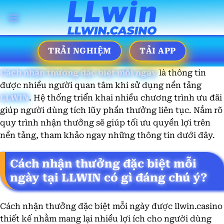
Bỏ
qua
nội
dung
TRẢI NGHIỆM
TẢI APP
Cách nhận thưởng đặc biệt mỗi ngày
là thông tin
được nhiều người quan tâm khi sử dụng nền tảng
LLWIN
. Hệ thống triển khai nhiều chương trình ưu đãi
giúp người dùng tích lũy phần thưởng liên tục. Nắm rõ
quy trình nhận thưởng sẽ giúp tối ưu quyền lợi trên
nền tảng, tham khảo ngay những thông tin dưới đây.
Cách nhận thưởng đặc biệt mỗi
ngày tại LLWIN có gì đáng chú ý?
Cách nhận thưởng đặc biệt mỗi ngày được llwin.casino
thiết kế nhằm mang lại nhiều lợi ích cho người dùng