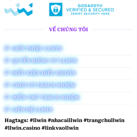
VỀ CHÚNG TÔI
GIỚI THIỆU LLWIN
QUYỀN RIÊNG TƯ LLWIN
ĐIỀU KIỆN ĐIỀU KHOẢN
CHƠI CÓ TRÁCH NHIỆM
MIỄN TRỪ TRÁCH NHIỆM
LIÊN HỆ LLWIN
Hagtags: #llwin #nhacaillwin #trangchullwin
#llwin.casino #linkvaollwin