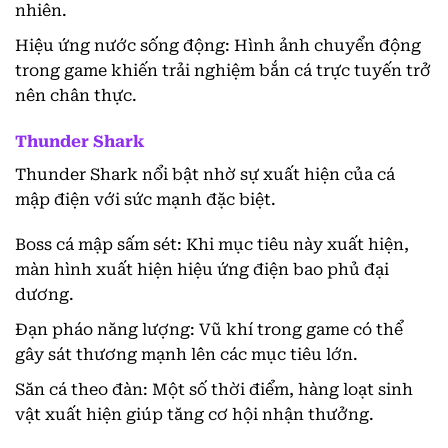
nhiên.
Hiệu ứng nước sống động: Hình ảnh chuyển động
trong game khiến trải nghiệm bắn cá trực tuyến trở
nên chân thực.
Thunder Shark
Thunder Shark nổi bật nhờ sự xuất hiện của cá
mập điện với sức mạnh đặc biệt.
Boss cá mập sấm sét: Khi mục tiêu này xuất hiện,
màn hình xuất hiện hiệu ứng điện bao phủ đại
dương.
Đạn pháo năng lượng: Vũ khí trong game có thể
gây sát thương mạnh lên các mục tiêu lớn.
Săn cá theo đàn: Một số thời điểm, hàng loạt sinh
vật xuất hiện giúp tăng cơ hội nhận thưởng.