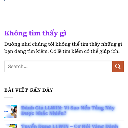
Không tìm thấy gì
Dường như chúng tôi không thể tìm thấy những gì
bạn đang tìm kiếm. Có lẽ tìm kiếm có thể giúp ích.
BÀI VIẾT GẦN ĐÂY
Đánh Giá LLWIN: Vì Sao Nền Tảng Này
Được Nhắc Nhiều?
Không
có
Tuyển Dụng LLWIN – Cơ Hội Vàng Dành
bình