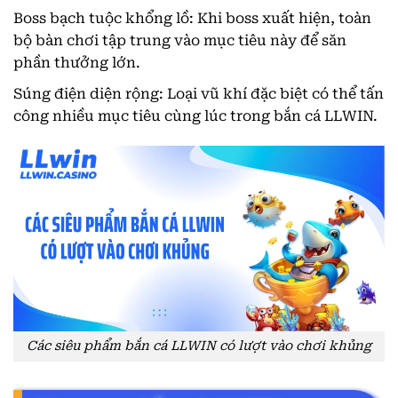
Boss bạch tuộc khổng lồ: Khi boss xuất hiện, toàn
bộ bàn chơi tập trung vào mục tiêu này để săn
phần thưởng lớn.
Súng điện diện rộng: Loại vũ khí đặc biệt có thể tấn
công nhiều mục tiêu cùng lúc trong bắn cá LLWIN.
Các siêu phẩm bắn cá LLWIN có lượt vào chơi khủng