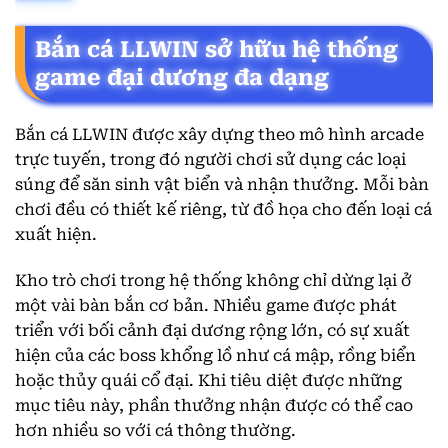
Bắn cá LLWIN sở hữu hệ thống
game đại dương đa dạng
Bắn cá LLWIN được xây dựng theo mô hình arcade
trực tuyến, trong đó người chơi sử dụng các loại
súng để săn sinh vật biển và nhận thưởng. Mỗi bàn
chơi đều có thiết kế riêng, từ đồ họa cho đến loại cá
xuất hiện.
Kho trò chơi trong hệ thống không chỉ dừng lại ở
một vài bàn bắn cơ bản. Nhiều game được phát
triển với bối cảnh đại dương rộng lớn, có sự xuất
hiện của các boss khổng lồ như cá mập, rồng biển
hoặc thủy quái cổ đại. Khi tiêu diệt được những
mục tiêu này, phần thưởng nhận được có thể cao
hơn nhiều so với cá thông thường.