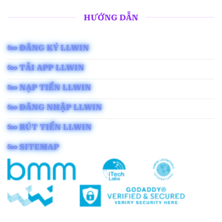
HƯỚNG DẪN
ĐĂNG KÝ LLWIN
TẢI APP LLWIN
NẠP TIỀN LLWIN
ĐĂNG NHẬP LLWIN
RÚT TIỀN LLWIN
SITEMAP