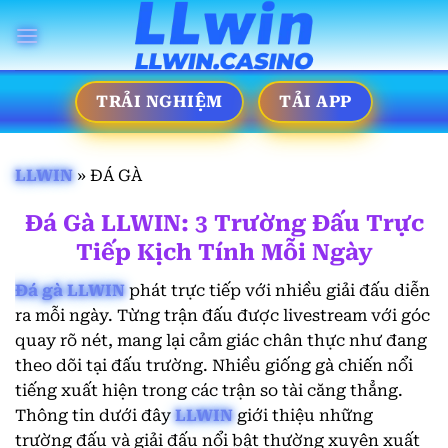
Bỏ
qua
nội
dung
TRẢI NGHIỆM
TẢI APP
LLWIN
»
ĐÁ GÀ
Đá Gà LLWIN: 3 Trường Đấu Trực
Tiếp Kịch Tính Mỗi Ngày
Đá gà LLWIN
phát trực tiếp với nhiều giải đấu diễn
ra mỗi ngày. Từng trận đấu được livestream với góc
quay rõ nét, mang lại cảm giác chân thực như đang
theo dõi tại đấu trường. Nhiều giống gà chiến nổi
tiếng xuất hiện trong các trận so tài căng thẳng.
Thông tin dưới đây
LLWIN
giới thiệu những
trường đấu và giải đấu nổi bật thường xuyên xuất