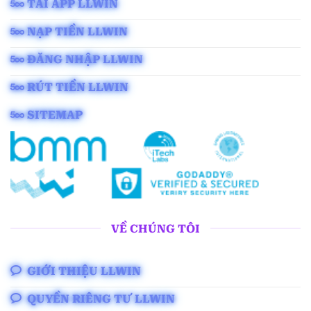
TẢI APP LLWIN
NẠP TIỀN LLWIN
ĐĂNG NHẬP LLWIN
RÚT TIỀN LLWIN
SITEMAP
VỀ CHÚNG TÔI
GIỚI THIỆU LLWIN
QUYỀN RIÊNG TƯ LLWIN