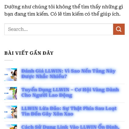
Dường như chúng tôi không thể tìm thấy những gì
bạn đang tìm kiếm. Có lẽ tìm kiếm có thể giúp ích.
BÀI VIẾT GẦN ĐÂY
Đánh Giá LLWIN: Vì Sao Nền Tảng Này
Được Nhắc Nhiều?
Không
có
Tuyển Dụng LLWIN – Cơ Hội Vàng Dành
bình
luận
Cho Người Lao Động
ở
Đánh
Không
Giá
có
LLWIN Lừa Đảo: Sự Thật Phía Sau Loạt
LLWIN:
bình
Vì
luận
Tin Đồn Gây Xôn Xao
Sao
ở
Nền
Tuyển
Không
Tảng
Dụng
có
Cách Sử Dụng Link Vào LLWIN Ổn Định,
Này
LLWIN
bình