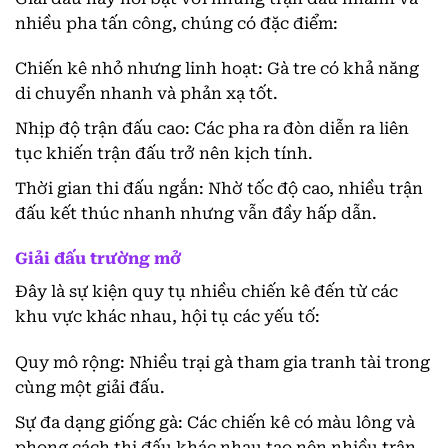
nhiều pha tấn công, chúng có đặc điểm:
Chiến kê nhỏ nhưng linh hoạt: Gà tre có khả năng
di chuyển nhanh và phản xạ tốt.
Nhịp độ trận đấu cao: Các pha ra đòn diễn ra liên
tục khiến trận đấu trở nên kịch tính.
Thời gian thi đấu ngắn: Nhờ tốc độ cao, nhiều trận
đấu kết thúc nhanh nhưng vẫn đầy hấp dẫn.
Giải đấu trường mở
Đây là sự kiện quy tụ nhiều chiến kê đến từ các
khu vực khác nhau, hội tụ các yếu tố:
Quy mô rộng: Nhiều trại gà tham gia tranh tài trong
cùng một giải đấu.
Sự đa dạng giống gà: Các chiến kê có màu lông và
phong cách thi đấu khác nhau tạo nên nhiều trận