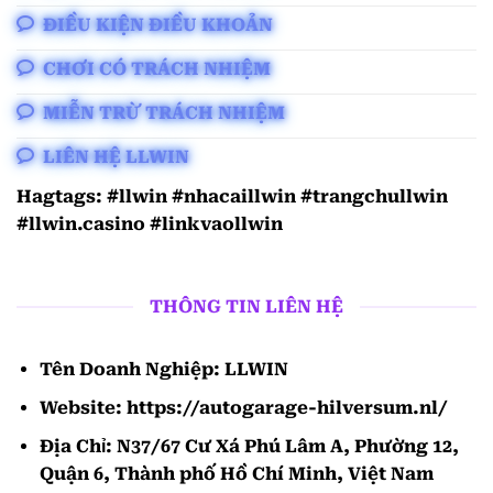
ĐIỀU KIỆN ĐIỀU KHOẢN
CHƠI CÓ TRÁCH NHIỆM
MIỄN TRỪ TRÁCH NHIỆM
LIÊN HỆ LLWIN
Hagtags: #llwin #nhacaillwin #trangchullwin
#llwin.casino #linkvaollwin
THÔNG TIN LIÊN HỆ
Tên Doanh Nghiệp: LLWIN
Website: https://autogarage-hilversum.nl/
Địa Chỉ: N37/67 Cư Xá Phú Lâm A, Phường 12,
Quận 6, Thành phố Hồ Chí Minh, Việt Nam