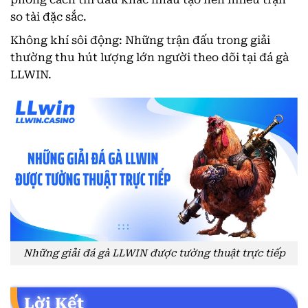
so tài đặc sắc.
Không khí sôi động: Những trận đấu trong giải
thường thu hút lượng lớn người theo dõi tại đá gà
LLWIN.
Những giải đá gà LLWIN được tường thuật trực tiếp
Lời Kết