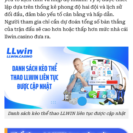
lập dựa trên thống kê phong độ hai đội và lịch sử
đối đầu, đảm bảo yếu tố cân bằng và hấp dẫn.
Người tham gia chỉ cần dự đoán tổng số bàn thắng
của trận đấu sẽ cao hơn hoặc thấp hơn mức nhà cái
llwin.casino đưa ra.
Danh sách kèo thể thao LLWIN liên tục được cập nhật