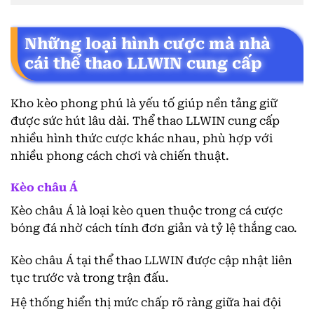
Những loại hình cược mà nhà
cái thể thao LLWIN cung cấp
Kho kèo phong phú là yếu tố giúp nền tảng giữ
được sức hút lâu dài. Thể thao LLWIN cung cấp
nhiều hình thức cược khác nhau, phù hợp với
nhiều phong cách chơi và chiến thuật.
Kèo châu Á
Kèo châu Á là loại kèo quen thuộc trong cá cược
bóng đá nhờ cách tính đơn giản và tỷ lệ thắng cao.
Kèo châu Á tại thể thao LLWIN được cập nhật liên
tục trước và trong trận đấu.
Hệ thống hiển thị mức chấp rõ ràng giữa hai đội