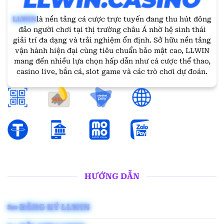
LLWIN
là nền tảng cá cược trực tuyến đang thu hút đông
đảo người chơi tại thị trường châu Á nhờ hệ sinh thái
giải trí đa dạng và trải nghiệm ổn định. Sở hữu nền tảng
vận hành hiện đại cùng tiêu chuẩn bảo mật cao, LLWIN
mang đến nhiều lựa chọn hấp dẫn như cá cược thể thao,
casino live, bắn cá, slot game và các trò chơi dự đoán.
HƯỚNG DẪN
ĐĂNG KÝ LLWIN