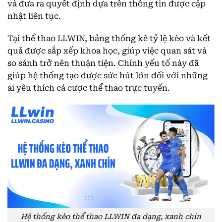
và đưa ra quyết định dựa trên thông tin được cập
nhật liên tục.
Tại thể thao LLWIN, bảng thống kê tỷ lệ kèo và kết
quả được sắp xếp khoa học, giúp việc quan sát và
so sánh trở nên thuận tiện. Chính yếu tố này đã
giúp hệ thống tạo được sức hút lớn đối với những
ai yêu thích cá cược thể thao trực tuyến.
Hệ thống kèo thể thao LLWIN đa dạng, xanh chín