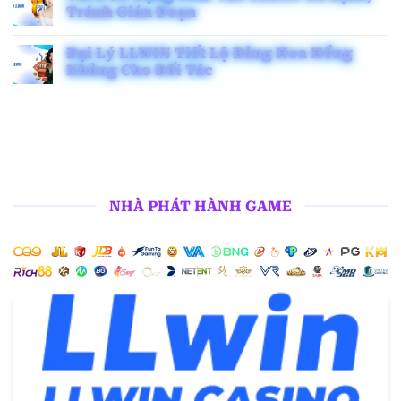
Được
–
luận
Tránh Gián Đoạn
Nhắc
Cơ
ở
Nhiều?
Hội
LLWIN
Không
Vàng
Lừa
có
Đại Lý LLWIN Tiết Lộ Bảng Hoa Hồng
Dành
Đảo:
bình
Cho
Sự
luận
Khủng Cho Đối Tác
Người
Thật
ở
Lao
Phía
Cách
Không
Động
Sau
Sử
có
Loạt
Dụng
bình
Tin
Link
luận
Đồn
Vào
ở
Gây
LLWIN
Đại
Xôn
Ổn
Lý
Xao
Định,
LLWIN
Tránh
Tiết
Gián
Lộ
NHÀ PHÁT HÀNH GAME
Đoạn
Bảng
Hoa
Hồng
Khủng
Cho
Đối
Tác