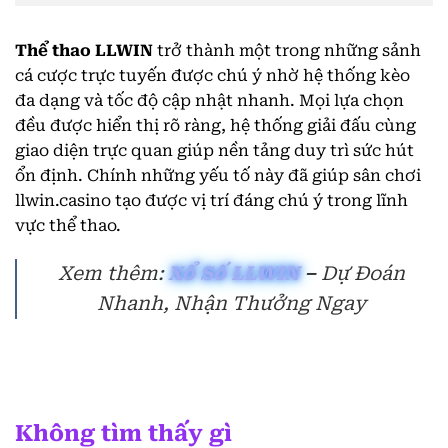
Thể thao LLWIN
trở thành một trong những sảnh
cá cược trực tuyến được chú ý nhờ hệ thống kèo
đa dạng và tốc độ cập nhật nhanh. Mọi lựa chọn
đều được hiển thị rõ ràng, hệ thống giải đấu cùng
giao diện trực quan giúp nền tảng duy trì sức hút
ổn định. Chính những yếu tố này đã giúp sân chơi
llwin.casino tạo được vị trí đáng chú ý trong lĩnh
vực thể thao.
Xem thêm:
Xổ Số LLWIN
–
Dự Đoán
Nhanh, Nhận Thưởng Ngay
Không tìm thấy gì