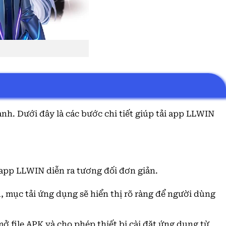
h. Dưới đây là các bước chi tiết giúp tải app LLWIN
i app LLWIN diễn ra tương đối đơn giản.
ủ, mục tải ứng dụng sẽ hiển thị rõ ràng để người dùng
 mở file APK và cho phép thiết bị cài đặt ứng dụng từ