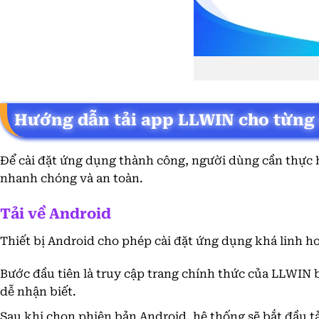
Hướng dẫn tải app LLWIN cho từng 
Để cài đặt ứng dụng thành công, người dùng cần thực h
nhanh chóng và an toàn.
Tải về Android
Thiết bị Android cho phép cài đặt ứng dụng khá linh hoạ
Bước đầu tiên là truy cập trang chính thức của LLWIN b
dễ nhận biết.
Sau khi chọn phiên bản Android, hệ thống sẽ bắt đầu tải 