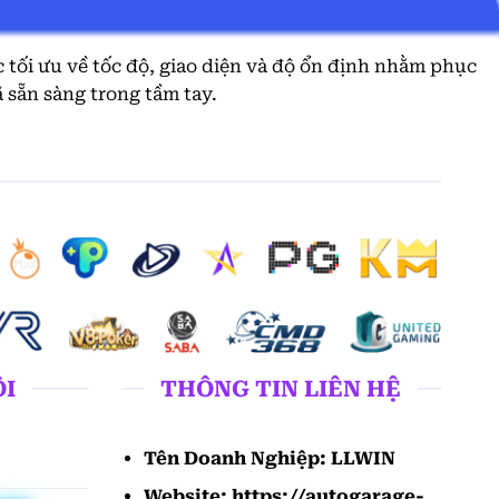
 tối ưu về tốc độ, giao diện và độ ổn định nhằm phục
 sẵn sàng trong tầm tay.
ÔI
THÔNG TIN LIÊN HỆ
Tên Doanh Nghiệp: LLWIN
Website: https://autogarage-